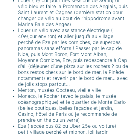
Louer (1e/jour pour des sessions de 30mn) un
vélo bleu et faire la Promenade des Anglais, puis
Saint Laurent et Cagnes (dernière station pour
changer de vélo au bout de l’hippodrome avant
Marina Baie des Anges)
Louer un vélo avec assistance électrique (
40e/jour environ) et aller jusqu’à au village
perché de Eze par les corniches, de superbes
panoramas sans efforts ! Passer par le cap de
Nice, puis Mont Boron, Fort Mont Alban,
Moyenne Corniche, Eze, puis redescendre à Cap
d’ail (déjeuner d’une pizza sur les rochers ? ou de
bons restos chers sur le bord de mer, la Pinède
notamment) et revenir par le bord de mer… avec
de jolis stops partout…
Menton, musées Cocteau, vieille ville
Monaco, le Rocher (avec le palais, le musée
océanographique) et le quartier de Monte Carlo
(belles boutiques, belles façades et jardin,
Casino, hôtel de Paris où je recommande de
prendre un thé ou un verre)
Eze ( accès bus 82 ou Uber 25e ou voiture),
petit village perché et mignon, joli jardin