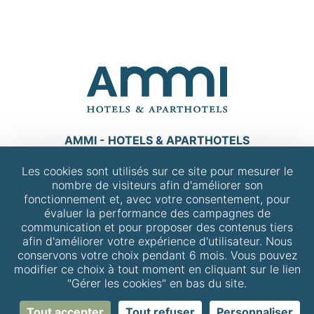
AMMI - HOTELS & APARTHOTELS
Dis-nous, quel AMMI veux-tu contacter ?
Les cookies sont utilisés sur ce site pour mesurer le
nombre de visiteurs afin d'améliorer son
fonctionnement et, avec votre consentement, pour
CONTACT
évaluer la performance des campagnes de
communication et pour proposer des contenus tiers
Mentions légales
afin d'améliorer votre expérience d'utilisateur. Nous
Politique de confidentialité
conservons votre choix pendant 6 mois. Vous pouvez
modifier ce choix à tout moment en cliquant sur le lien
Plan du site
"Gérer les cookies" en bas du site.
Gérer les cookies
Tout accepter
Tout refuser
Personnaliser